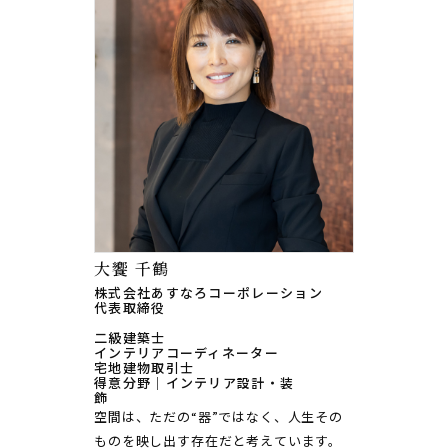
大饗 千鶴
株式会社あすなろコーポレーション
代表取締役
二級建築士
インテリアコーディネーター
宅地建物取引士
得意分野｜
インテリア設計・装
飾
空間は、ただの“器”ではなく、人生その
ものを映し出す存在だと考えています。