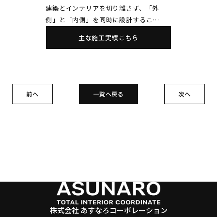
建築とインテリアを切り離さず、「外
側」と「内側」を同時に設計するこ
と。 それが私の仕事の軸です。 だか
主な施工実績こちら
らこそ建築とインテリアを分けるのでは
なく、最初の段階から一体で捉えること
にこだわっています。 お客様の想いや
背景に丁寧に向き合い、その方にとって
本当に心地よい空間をカタチにしていき
前へ
一覧へ戻る
次へ
ます。
その積み重ねが、人から人へとつながる
価値となり、暮らしをより豊かにしてい
く。
空間創りを通して人生を輝かせる存在で
ありたいと考えています。
株式会社 あすなろコーポレーション